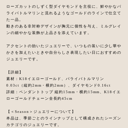
ローズカットのしずく型ダイヤモンドを主役に、鮮やかなパ
ライバトルマリンと流れるようなゴールドのラインで仕立て
た一品。
動きのある非対称デザインが胸元に個性を与え、ミルグレイ
ンの細やかな装飾が上品さを添えています。
アクセントの効いたジュエリーで、いつもの装いに少し華や
かさを加えたいときや自分らしさ表現したい日におすすめの
ジュエリーです。
【詳細】
素材：K18イエローゴールド、パライバトルマリン
0.03ct（縦約2mm・横約2mm）、ダイヤモンド0.16ct
詳細：ペンダントトップ 縦約15mm・横約15mm、K18イエ
ローゴールドチェーン全長約45cm
【＜Season＞ジュエリーについて】
本品は、季節ごとのラインナップとして構成されたシーズン
カテゴリのジュエリーです。