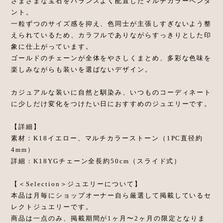
さまざまな宝石をバランスよく配置したマルチカラーペンダ
ント。
一粒ずつのサイズ感を抑え、色同士が主張しすぎないよう整
えられているため、カラフルでありながらすっきりとした印
象に仕上がっています。
ゴールドのチェーンが全体をやさしくまとめ、多彩な色味を
楽しみながらも装いを選ばないデザイン。
カジュアルな装いに自然と馴染み、いつものコーディネート
に少しだけ変化をつけたい日におすすめのジュエリーです。
【詳細】
素材：K18イエロー、マルチカラーストーン（1PC直径約
4mm）
詳細：K18YGチェーン全長約50cm（スライド式）
【＜Selection＞ジュエリーについて】
本品は月毎にショップオーナー自ら厳選して掲載しているセ
レクトジュエリーです。
商品は一点のみ、掲載期間が1ヶ月〜2ヶ月の限定となりま