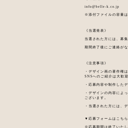
info@belle-k.co.jp
※添付ファイルの容量は
《当選発表》
当選された方には、募集
期間終了後にご連絡が
《注意事項》
・デザイン画の著作権
SNSへのご紹介は大歓
・応募内容や制作したデ
・デザインの内容によ
ございます。
・当選された方には、
▼応募フォームはこち
※応募期間は終了いた