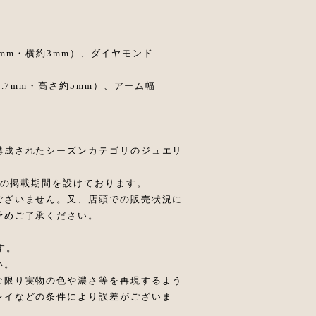
約4mm・横約3mm）、ダイヤモンド
.7mm・高さ約5mm）、アーム幅
構成されたシーズンカテゴリのジュエリ
までの掲載期間を設けております。
ございません。又、店頭での販売状況に
予めご了承ください。
す。
い。
な限り実物の色や濃さ等を再現するよう
レイなどの条件により誤差がございま