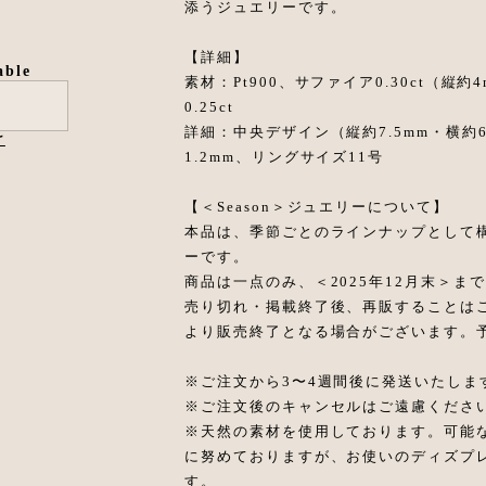
添うジュエリーです。
【詳細】
able
素材：Pt900、サファイア0.30ct（縦
0.25ct
詳細：中央デザイン（縦約7.5mm・横約6
け
1.2mm、リングサイズ11号
【＜Season＞ジュエリーについて】
本品は、季節ごとのラインナップとして
ーです。
商品は一点のみ、＜2025年12月末＞
売り切れ・掲載終了後、再販することは
より販売終了となる場合がございます。
※ご注文から3〜4週間後に発送いたしま
※ご注文後のキャンセルはご遠慮くださ
※天然の素材を使用しております。可能
に努めておりますが、お使いのディズプ
す。