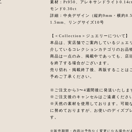
け
素材：Pt950、アレキサンドライト0.14c
モンド0.30ct
詳細：中央デザイン（縦約9mm・横約8.5
1.5mm、リングサイズ10号
【＜Collection＞ジュエリーについて】
本品は、実店舗でご案内しているジュエ
介しているコレクションカテゴリのお品
商品は一点のみ、掲載中であっても、店
を終了する場合がございます。
売り切れ・掲載終了後、再販することは
予めご了承ください。
※ご注文から3〜4週間後に発送いたしま
※ご注文後のキャンセルはご遠慮くださ
※天然の素材を使用しております。可能
に努めておりますが、お使いのディズプ
す。
※販売期間・内容は予告なく変更になる場合が