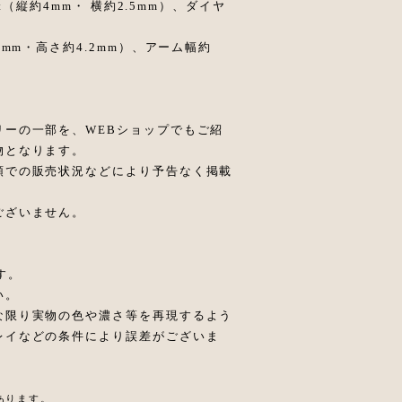
t（縦約4mm・ 横約2.5mm）、ダイヤ
mm・高さ約4.2mm）、アーム幅約
リーの一部を、WEBショップでもご紹
物となります。
頭での販売状況などにより予告なく掲載
ございません。
す。
い。
な限り実物の色や濃さ等を再現するよう
レイなどの条件により誤差がございま
あります。